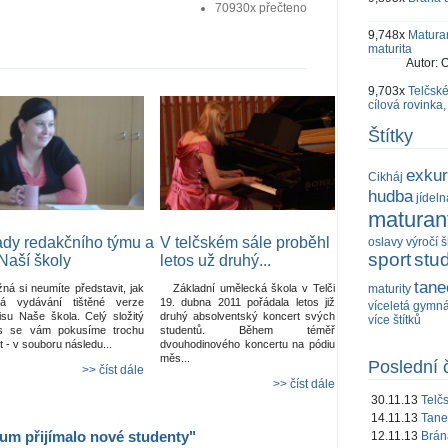
70930x přečteno
9,748x
Maturan
maturita
Autor:
O
9,703x
Telčské
cílová rovinka,
Štítky
exku
Cikháj
hudba
jídeln
maturant
dy redakčního týmu a
V telčském sále proběhl
oslavy výročí š
sport
stu
 Naší školy
letos už druhý...
tane
maturity
ná si neumíte představit, jak
Základní umělecká škola v Telči
há vydávání tištěné verze
19. dubna 2011 pořádala letos již
víceletá gymn
isu Naše škola. Celý složitý
druhý absolventský koncert svých
více štítků
s se vám pokusíme trochu
studentů. Během téměř
žit - v souboru následu...
dvouhodinového koncertu na pódiu
měs...
Poslední 
>> číst dále
>> číst dále
30.11.13
Telč
14.11.13
Tane
um přijímalo nové studenty"
12.11.13
Brána