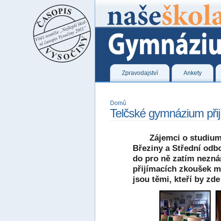
Zpravodajství
Ankety
Domů
Telčské gymnázium přij
Zájemci o studiu
Březiny a Střední odbo
do pro ně zatím nezná
přijímacích zkoušek měl
jsou těmi, kteří by zd