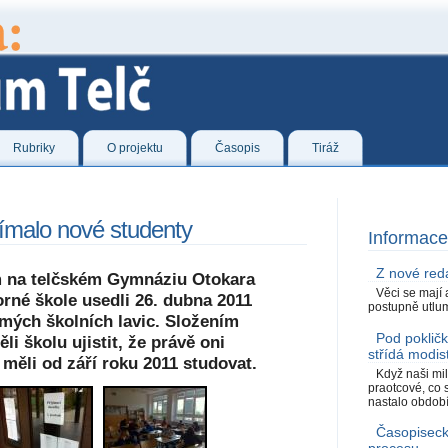
Rubriky
O projektu
Časopis
Tiráž
ímalo nové studenty
Informace
Z nové red
m na telčském Gymnáziu Otokara
Věci se mají 
rné škole usedli 26. dubna 2011
postupně utlumu
mých školních lavic. Složením
Pod poklič
i školu ujistit, že právě oni
střídá modis
e měli od září roku 2011 studovat.
Když naši mil
praotcové, co
nastalo období.
Časopiseck