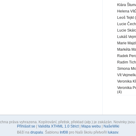
Klára Štum
Helena Vítů
Leoš Tejkl 
Lucie Čech
Lucie Skál
Lukáš Vejm
Marie Majd
Markéta Ma
Radek Pero
Radim Tich
Simona Mic
Vít Vejmelk
Veronika K
Veronika P
(4)
hna práva vyhrazena. Kopírování, přetisk, překlad (atp.) je zakázán. Novinky jso
Přihlásit se
|
Validita XTHML 1.0 Strict
|
Mapa webu
|
NašeWiki
Běží na
drupalu
. Šablonu
Inf08
pro Naši školu přetvořil
lukasv
.