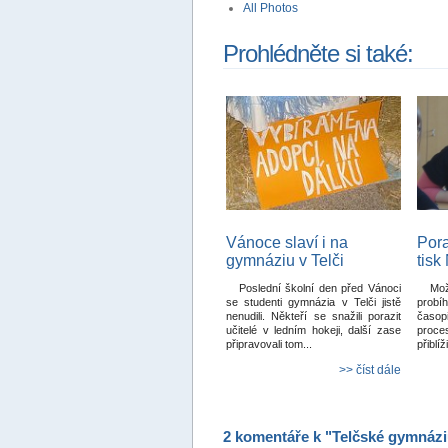
All Photos
Prohlédněte si také:
Vánoce slaví i na
Pora
gymnáziu v Telči
tisk
Poslední školní den před Vánoci
Mož
se studenti gymnázia v Telči jistě
probí
nenudili. Někteří se snažili porazit
časop
učitelé v ledním hokeji, další zase
proce
připravovali tom...
přiblí
>> číst dále
2 komentáře k "Telčské gymnázi