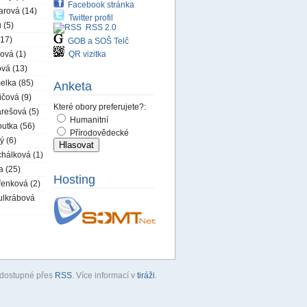
Facebook stránka
arová (14)
Twitter profil
 (5)
RSS 2.0
(17)
GOB a SOŠ Telč
ová (1)
QR vizitka
ová (13)
elka (85)
Anketa
ičová (9)
Které obory preferujete?:
rešová (5)
Humanitní
utka (56)
Přírodovědecké
ý (6)
hálková (1)
a (25)
Hosting
řenková (2)
ulkrábová
u dostupné přes
RSS
. Více informací v
tiráži
.