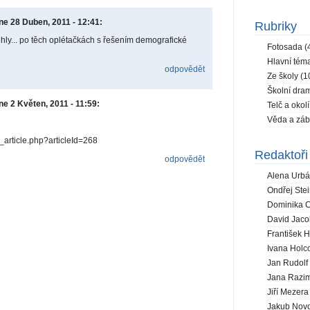
ne 28 Duben, 2011 - 12:41:
Rubriky
hly... po těch oplétačkách s řešením demografické
Fotosada (
Hlavní téma
odpovědět
Ze školy (1
Školní dram
ne 2 Květen, 2011 - 11:59:
Telč a okolí
Věda a záb
_article.php?articleId=268
Redaktoři 
odpovědět
Alena Urbá
Ondřej Stei
Dominika C
David Jaco
František H
Ivana Holc
Jan Rudolf 
Jana Razim
Jiří Mezera
Jakub Novo