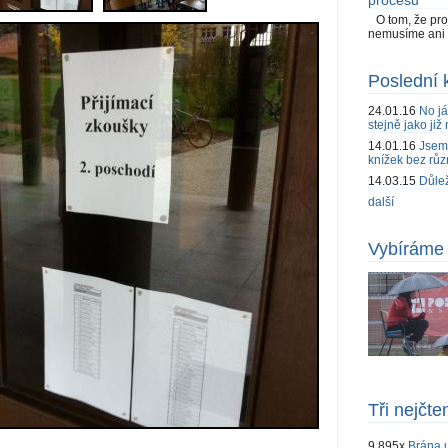
procesu
O tom, že pr
nemusíme ani i
Poslední 
24.01.16
No já
stejně jako již 
14.01.16
Jsem 
knížek bez růz
14.03.15
Důlež
další
Vybíráme 
Tři nejčte
9,895x
Brána u