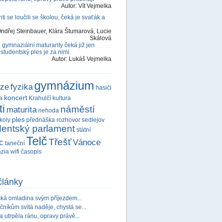
Autor:
Vít Vejmelka
ti se loučili se školou, čeká je svaťák a
ndřej Steinbauer, Klára Štumarová, Lucie
Skálová
 gymnaziální maturanty čeká již jen
 studentský ples je za nimi
Autor:
Lukáš Vejmelka
gymnázium
rze
fyzika
hasiči
koncert
a
Krahulčí
kultura
i
náměstí
maturita
nehoda
ples
koly
přednáška
rozhovor
sedlejov
dentský parlament
státní
Telč
Třešť
c
Vánoce
taneční
ázia
wifi
časopis
články
ská omladina svým příjezdem...
čníkům svítá naděje, chystá se...
 utrpěla ránu, opravy právě...