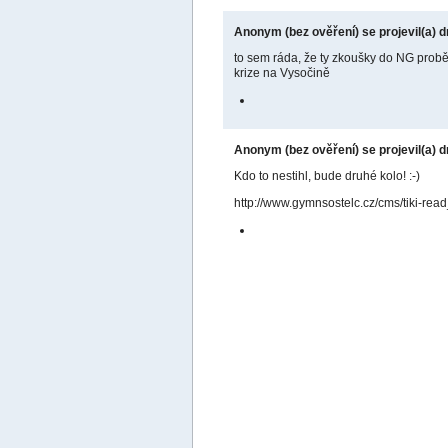
Anonym (bez ověření) se projevil(a) d
to sem ráda, že ty zkoušky do NG probě
krize na Vysočině
Anonym (bez ověření) se projevil(a) d
Kdo to nestihl, bude druhé kolo! :-)
http://www.gymnsostelc.cz/cms/tiki-read