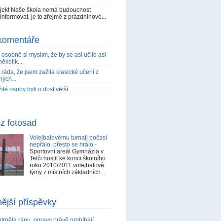
ojekt Naše škola nemá budoucnost
nformovat, je to zřejmé z prázdninové...
komentáře
 osobně si myslím, že by se asi učilo asi
několik...
ráda, že jsem zažila klasické učení z
ných...
ité osoby byli o dost větší.
z fotosad
Volejbalovému turnaji počasí
nepřálo, přesto se hrálo
-
Sportovní areál Gymnázia v
Telči hostil ke konci školního
roku 2010/2011 volejbalové
týmy z místních základních...
nější příspěvky
trpěla ránu, opravy právě probíhají