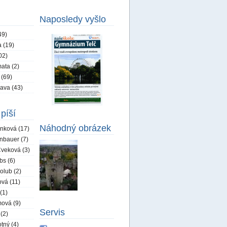
Naposledy vyšlo
49)
 (19)
02)
ata (2)
 (69)
ava (43)
píší
Náhodný obrázek
nková (17)
nbauer (7)
veková (3)
bs (6)
olub (2)
ová (11)
(1)
ová (9)
Servis
 (2)
tný (4)