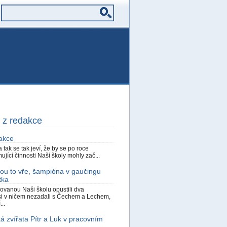
 z redakce
akce
a tak se tak jeví, že by se po roce
jící činnosti Naší školy mohly zač...
kou to vře, šampióna v gaučingu
tka
ovanou Naši školu opustili dva
 si v ničem nezadali s Čechem a Lechem,
..
á zvířata Pítr a Luk v pracovním