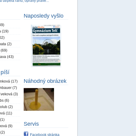
 utrpěla ránu, opravy právě...
Naposledy vyšlo
49)
 (19)
02)
ata (2)
 (69)
ava (43)
píší
Náhodný obrázek
nková (17)
nbauer (7)
veková (3)
bs (6)
olub (2)
ová (11)
(1)
Servis
ová (9)
 (2)
Facebook stránka