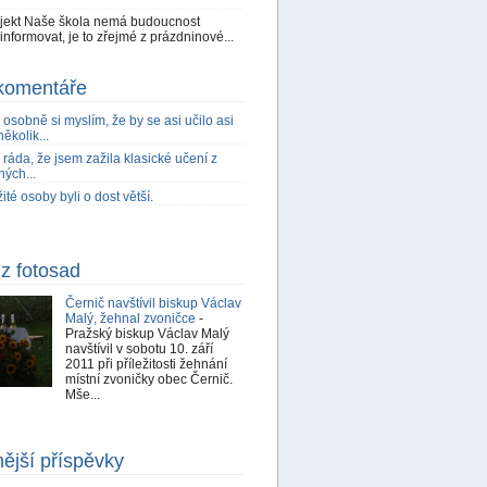
ojekt Naše škola nemá budoucnost
nformovat, je to zřejmé z prázdninové...
komentáře
 osobně si myslím, že by se asi učilo asi
několik...
ráda, že jsem zažila klasické učení z
ných...
ité osoby byli o dost větší.
z fotosad
Černič navštívil biskup Václav
Malý, žehnal zvoničce
-
Pražský biskup Václav Malý
navštívil v sobotu 10. září
2011 při příležitosti žehnání
místní zvoničky obec Černič.
Mše...
nější příspěvky