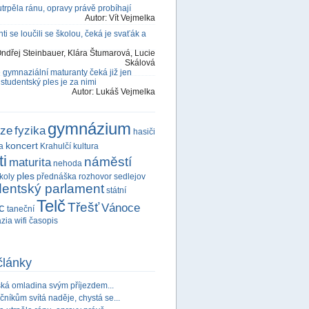
trpěla ránu, opravy právě probíhají
Autor:
Vít Vejmelka
ti se loučili se školou, čeká je svaťák a
ndřej Steinbauer, Klára Štumarová, Lucie
Skálová
 gymnaziální maturanty čeká již jen
 studentský ples je za nimi
Autor:
Lukáš Vejmelka
gymnázium
rze
fyzika
hasiči
koncert
a
Krahulčí
kultura
i
náměstí
maturita
nehoda
ples
koly
přednáška
rozhovor
sedlejov
dentský parlament
státní
Telč
Třešť
c
Vánoce
taneční
ázia
wifi
časopis
články
ská omladina svým příjezdem...
čníkům svítá naděje, chystá se...