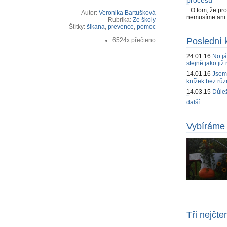
procesu
O tom, že pr
Autor:
Veronika Bartušková
nemusíme ani i
Rubrika:
Ze školy
Štítky:
šikana
,
prevence
,
pomoc
Poslední 
6524x přečteno
24.01.16
No já
stejně jako již 
14.01.16
Jsem 
knížek bez růz
14.03.15
Důlež
další
Vybíráme 
Tři nejčte