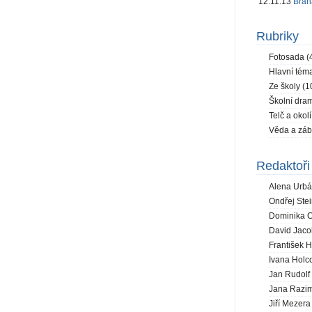
12.11.13
Brána
Rubriky
Fotosada (
Hlavní téma
Ze školy (1
Školní dram
Telč a okolí
Věda a záb
Redaktoři 
Alena Urbá
Ondřej Stei
Dominika C
David Jaco
František H
Ivana Holc
Jan Rudolf 
Jana Razim
Jiří Mezera