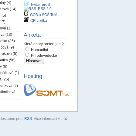
tný (4)
Twitter profil
RSS 2.0
arová (14)
GOB a SOŠ Telč
 (5)
QR vizitka
(17)
ová (1)
Anketa
ová (13)
elka (85)
Které obory preferujete?:
ičová (9)
Humanitní
rešová (5)
Přírodovědecké
utka (56)
ý (6)
hálková (1)
Hosting
a (25)
řenková (2)
ulkrábová
u dostupné přes
RSS
. Více informací v
tiráži
.