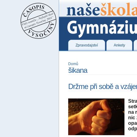
Zpravodajství
Ankety
Domů
šikana
Držme při sobě a vzáj
Str
set
na 
nic
opa
odp