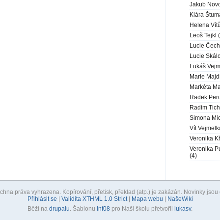
Jakub Novo
Klára Štum
Helena Vítů
Leoš Tejkl 
Lucie Čech
Lucie Skál
Lukáš Vejm
Marie Majd
Markéta Ma
Radek Pero
Radim Tich
Simona Mic
Vít Vejmelk
Veronika K
Veronika P
(4)
hna práva vyhrazena. Kopírování, přetisk, překlad (atp.) je zakázán. Novinky jso
Přihlásit se
|
Validita XTHML 1.0 Strict
|
Mapa webu
|
NašeWiki
Běží na
drupalu
. Šablonu
Inf08
pro Naši školu přetvořil
lukasv
.