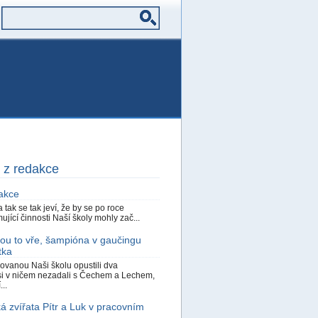
 z redakce
akce
a tak se tak jeví, že by se po roce
jící činnosti Naší školy mohly zač...
kou to vře, šampióna v gaučingu
tka
ovanou Naši školu opustili dva
 si v ničem nezadali s Čechem a Lechem,
..
á zvířata Pítr a Luk v pracovním