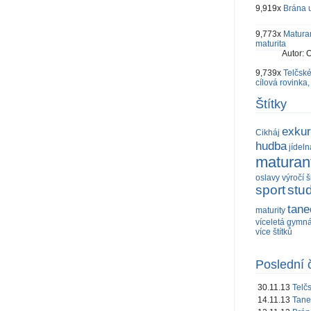
9,919x
Brána u
9,773x
Maturan
maturita
Autor:
O
9,739x
Telčské
cílová rovinka,
Štítky
exku
Cikháj
hudba
jídeln
maturant
oslavy výročí š
sport
stu
tane
maturity
víceletá gymn
více štítků
Poslední 
30.11.13
Telč
14.11.13
Tane