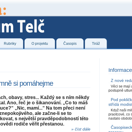
Rubriky
O projektu
Časopis
Tiráž
Informace
Z nové red
emně si pomáhejme
Věci se mají 
postupně utlumu
ach, obavy, stres... Každý se s ním někdy
Pod poklič
kal. Ano, řeč je o šikanování. „Co to máš
střídá modis
ruce?“ „Nic, mamí...“ Na tom přeci není
Když naši mil
 znepokojivého, ale začne-li se to
praotcové, co
kovat, s největší pravděpodobností této
nastalo období.
ovědi rodiče věřit přestanou.
Časopiseck
» číst dále